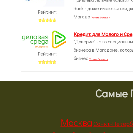
Bank - даже имеются скидк
Рейтинг:
Магада
Узнать больше »
Кредит для Малого и Сре
"Доверие" - это специальн
бизнеса в Магадане, кото
Рейтинг:
бизнес
Узнать больше »
Самые 
Москва
Санкт-Петерб
Красноярск
Воронеж
Саратов