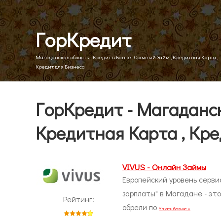
ГорКредит
Магаданская область - Кредит в Банке , Срочный Займ , Кредитная Карта ,
Кредит для Бизнеса
ГорКредит - Магаданск
Кредитная Карта , Кре
VIVUS - Онлайн Займы
Европейский уровень серви
зарплаты" в Магадане - эт
Рейтинг:
обрели по
Узнать больше »