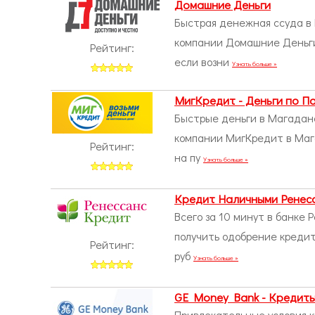
Домашние Деньги
Быстрая денежная ссуда в
компании Домашние Деньги 
Рейтинг:
если возни
Узнать больше »
МигКредит - Деньги по П
Быстрые деньги в Магадане
компании МигКредит в Мага
Рейтинг:
на пу
Узнать больше »
Кредит Наличными Ренес
Всего за 10 минут в банке
получить одобрение креди
Рейтинг:
руб
Узнать больше »
GE Money Bank - Кредит
Привлекательные условия 