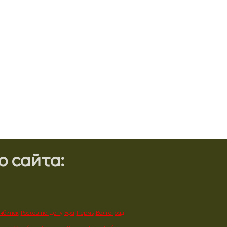
 сайта:
ябинск
Ростов-на-Дону
Уфа
Пермь
Волгоград