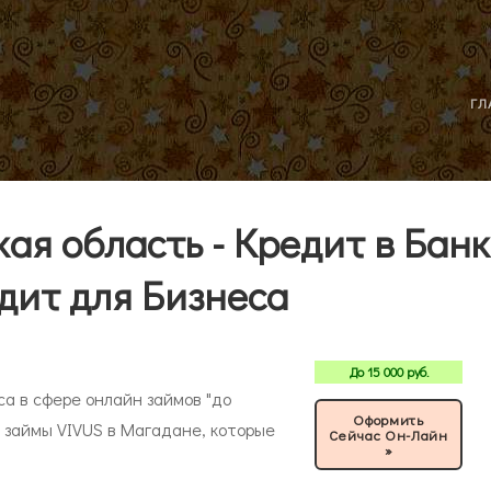
ГЛ
ая область - Кредит в Банк
дит для Бизнеса
До
15 000
руб.
са в сфере онлайн займов "до
Оформить
о займы VIVUS в Магадане, которые
Сейчас Он-Лайн
»