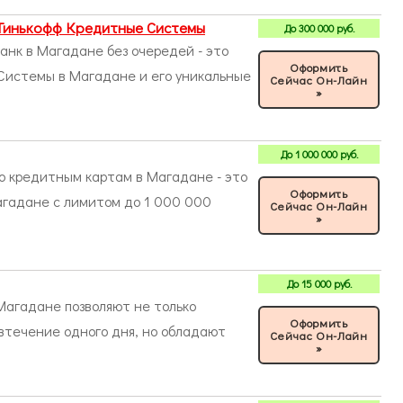
Тинькофф Кредитные Системы
До
300 000
руб.
нк в Магадане без очередей - это
Оформить
Системы в Магадане и его уникальные
Сейчас Он-Лайн
»
До
1 000 000
руб.
о кредитным картам в Магадане - это
Оформить
агадане с лимитом до 1 000 000
Сейчас Он-Лайн
»
До
15 000
руб.
агадане позволяют не только
Оформить
 втечение одного дня, но обладают
Сейчас Он-Лайн
»