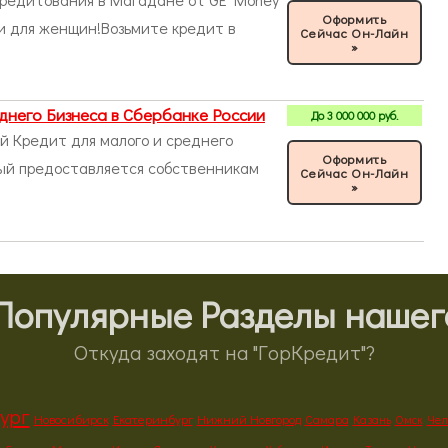
Оформить
и для женщин!Возьмите кредит в
Сейчас Он-Лайн
»
днего Бизнеса в Сбербанке России
До
3 000 000
руб.
ый Кредит для малого и среднего
Оформить
рый предоставляется cобственникам
Сейчас Он-Лайн
»
Популярные Разделы нашего
Откуда заходят на "ГорКредит"?
ург
Новосибирск
Екатеринбург
Нижний Новгород
Самара
Казань
Омск
Чел