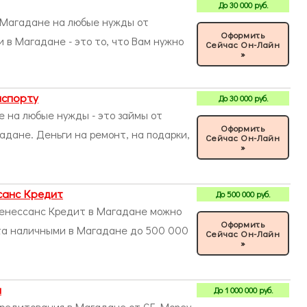
До
30 000
руб.
 Магадане на любые нужды от
Оформить
в Магадане - это то, что Вам нужно
Сейчас Он-Лайн
»
аспорту
До
30 000
руб.
 на любые нужды - это займы от
Оформить
дане. Деньги на ремонт, на подарки,
Сейчас Он-Лайн
»
санс Кредит
До
500 000
руб.
 Ренессанс Кредит в Магадане можно
Оформить
та наличными в Магадане до 500 000
Сейчас Он-Лайн
»
ы
До
1 000 000
руб.
кредитования в Магадане от GE Money